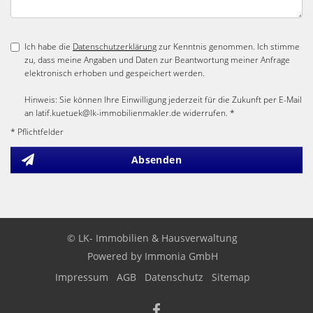
Ich habe die
Datenschutzerklärung
zur Kenntnis genommen. Ich stimme
zu, dass meine Angaben und Daten zur Beantwortung meiner Anfrage
elektronisch erhoben und gespeichert werden.
Hinweis: Sie können Ihre Einwilligung jederzeit für die Zukunft per E-Mail
an latif.kuetuek@lk-immobilienmakler.de widerrufen. *
* Pflichtfelder
Absenden
© LK- Immobilien & Hausverwaltung
Powered by Immonia GmbH
Impressum
AGB
Datenschutz
Sitemap