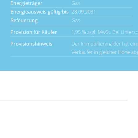
Energieträger
Gas
Energieausweis gültig bis
28.09.2031
Befeuerung
Gas
Provision für Käufer
1,95 % zzgl. MwSt. Bei Untersch
Provisionshinweis
Der Immobilienmakler hat eine
Verkäufer in gleicher Höhe ab