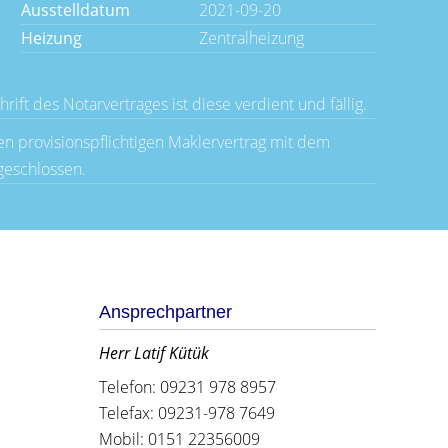
Ausstelldatum
2021-09-20
Heizung
Zentralheizung
rift des Notarvertrages ist diese verdient und fällig.
n provisionspflichtigen Maklervertrag mit dem
geschlossen.
Ansprechpartner
Herr Latif Kütük
Telefon: 09231 978 8957
Telefax: 09231-978 7649
Mobil: 0151 22356009