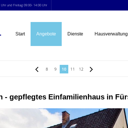
0 Uhr und Freitag 09:00- 14:00 Uhr
Start
Angebote
Dienste
Hausverwaltung
8
9
10
11
12
in - gepflegtes Einfamilienhaus in Fü