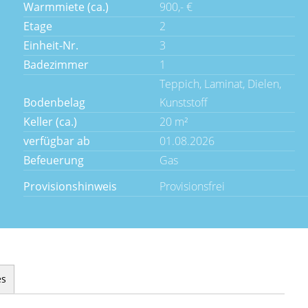
Warmmiete (ca.)
900,- €
Etage
2
Einheit-Nr.
3
Badezimmer
1
Teppich, Laminat, Dielen,
Bodenbelag
Kunststoff
Keller (ca.)
20 m²
verfügbar ab
01.08.2026
Befeuerung
Gas
Provisionshinweis
Provisionsfrei
es