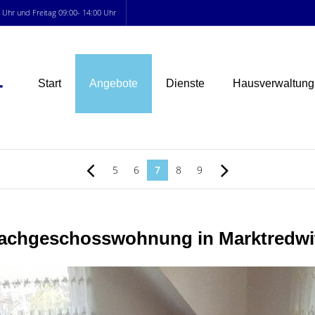
0 Uhr und Freitag 09:00- 14:00 Uhr
Start
Angebote
Dienste
Hausverwaltung
5
6
7
8
9
Dachgeschosswohnung in Marktredwitz