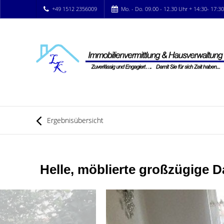
+49 1512 2356009
Mo. - Do. 09.00 - 12.30 Uhr + 14:30- 17:3
Ergebnisübersicht
Helle, möblierte großzügige 