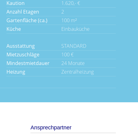
Kaution
1.620,- €
Anzahl Etagen
2
Gartenfläche (ca.)
100 m²
Küche
Einbauküche
Ausstattung
STANDARD
Mietzuschläge
100 €
Mindestmietdauer
24 Monate
Heizung
Zentralheizung
Ansprechpartner