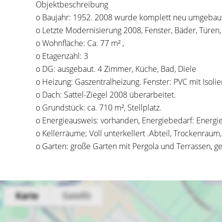
Objektbeschreibung
o Baujahr: 1952. 2008 wurde komplett neu umgebau
o Letzte Modernisierung 2008, Fenster, Bäder, Türen
o Wohnfläche: Ca. 77 m² ,
o Etagenzahl: 3
o DG: ausgebaut. 4 Zimmer, Küche, Bad, Diele
o Heizung: Gaszentralheizung. Fenster: PVC mit Isolie
o Dach: Sattel-Ziegel 2008 überarbeitet.
o Grundstück: ca. 710 m², Stellplatz.
o Energieausweis: vorhanden, Energiebedarf: Energi
o Kellerräume; Voll unterkellert .Abteil, Trockenrau
o Garten: große Garten mit Pergola und Terrassen, ge