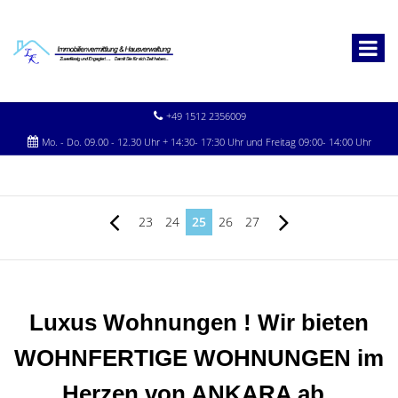
+49 1512 2356009
Mo. - Do. 09.00 - 12.30 Uhr + 14:30- 17:30 Uhr und Freitag 09:00- 14:00 Uhr
23
24
25
26
27
Luxus Wohnungen ! Wir bieten
WOHNFERTIGE WOHNUNGEN im
Herzen von ANKARA ab..