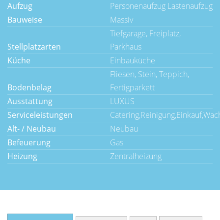
Aufzug
Personenaufzug Lastenaufzug
Bauweise
Massiv
Tiefgarage, Freiplatz,
Stellplatzarten
Parkhaus
Küche
Einbauküche
Fliesen, Stein, Teppich,
Bodenbelag
Fertigparkett
Ausstattung
LUXUS
Serviceleistungen
Catering,Reinigung,Einkauf,Wac
Alt- / Neubau
Neubau
Befeuerung
Gas
Heizung
Zentralheizung