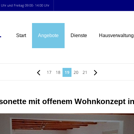
0 Uhr und Freitag 09:00- 14:00 Uhr
Start
Angebote
Dienste
Hausverwaltung
17
18
19
20
21
isonette mit offenem Wohnkonzept in