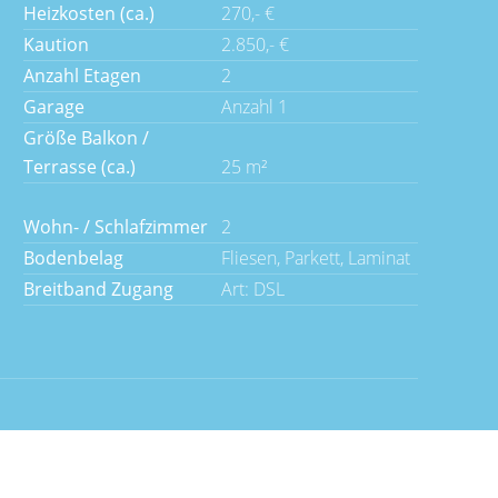
Heizkosten (ca.)
270,- €
Kaution
2.850,- €
Anzahl Etagen
2
Garage
Anzahl 1
Größe Balkon /
Terrasse (ca.)
25 m²
Wohn- / Schlafzimmer
2
Bodenbelag
Fliesen, Parkett, Laminat
Breitband Zugang
Art: DSL