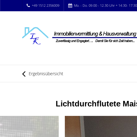
+49 1512 2356009
Mo. - Do. 09.00 - 12.30 Uhr + 14:30- 17:3
Ergebnisübersicht
Lichtdurchflutete Ma