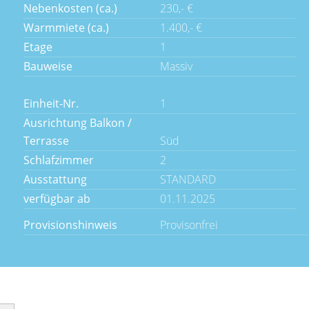
Nebenkosten (ca.)
230,- €
Warmmiete (ca.)
1.400,- €
Etage
1
Bauweise
Massiv
Einheit-Nr.
1
Ausrichtung Balkon /
Terrasse
Süd
Schlafzimmer
2
Ausstattung
STANDARD
verfügbar ab
01.11.2025
Provisionshinweis
Provisonfrei