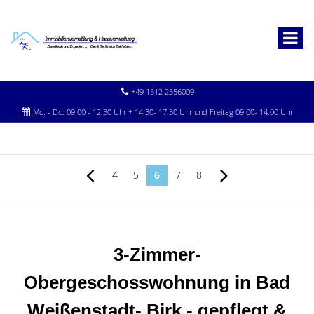
+49 1512 2356009
Mo. - Do. 09.00 - 12.30 Uhr + 14:30- 17:30 Uhr und Freitag 09:00- 14:00 Uhr
4
5
6
7
8
3-Zimmer-
Obergeschosswohnung in Bad
Weißenstadt- Birk - gepflegt &